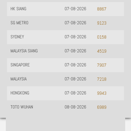
HK SIANG
07-08-2026
8867
SG METRO
07-08-2026
9123
SYDNEY
07-08-2026
0158
MALAYSIA SIANG
07-08-2026
4519
SINGAPORE
07-08-2026
7907
MALAYSIA
07-08-2026
7218
HONGKONG
07-08-2026
9943
TOTO WUHAN
08-08-2026
6989