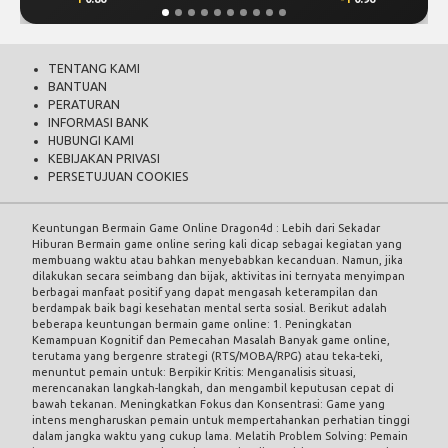
TENTANG KAMI
BANTUAN
PERATURAN
INFORMASI BANK
HUBUNGI KAMI
KEBIJAKAN PRIVASI
PERSETUJUAN COOKIES
Keuntungan Bermain Game Online Dragon4d : Lebih dari Sekadar
Hiburan Bermain game online sering kali dicap sebagai kegiatan yang
membuang waktu atau bahkan menyebabkan kecanduan. Namun, jika
dilakukan secara seimbang dan bijak, aktivitas ini ternyata menyimpan
berbagai manfaat positif yang dapat mengasah keterampilan dan
berdampak baik bagi kesehatan mental serta sosial. Berikut adalah
beberapa keuntungan bermain game online: 1. Peningkatan
Kemampuan Kognitif dan Pemecahan Masalah Banyak game online,
terutama yang bergenre strategi (RTS/MOBA/RPG) atau teka-teki,
menuntut pemain untuk: Berpikir Kritis: Menganalisis situasi,
merencanakan langkah-langkah, dan mengambil keputusan cepat di
bawah tekanan. Meningkatkan Fokus dan Konsentrasi: Game yang
intens mengharuskan pemain untuk mempertahankan perhatian tinggi
dalam jangka waktu yang cukup lama. Melatih Problem Solving: Pemain