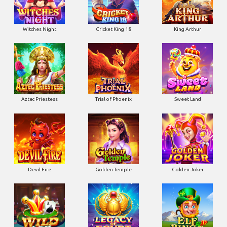
Witches Night
Cricket King 18
King Arthur
Aztec Priestess
Trial of Phoenix
Sweet Land
Devil Fire
Golden Temple
Golden Joker