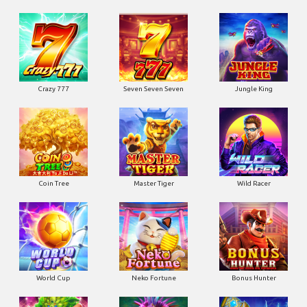
Crazy 777
Seven Seven Seven
Jungle King
Coin Tree
Master Tiger
Wild Racer
World Cup
Neko Fortune
Bonus Hunter