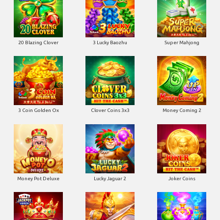
20 Blazing Clover
3 Lucky Baozhu
Super Mahjong
3 Coin Golden Ox
Clover Coins 3x3
Money Coming 2
Money Pot Deluxe
Lucky Jaguar 2
Joker Coins