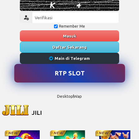
Remember Me
Masuk
Daftar Sekarang
Main di Telegram
RTP SLOT
Desktop
Wap
JILI