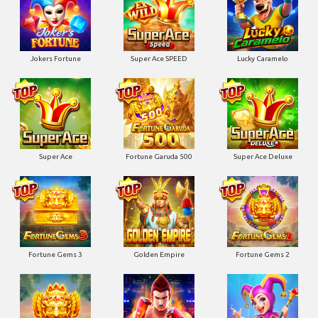
Jokers Fortune
Super Ace SPEED
Lucky Caramelo
Super Ace
Fortune Garuda 500
Super Ace Deluxe
Fortune Gems 3
Golden Empire
Fortune Gems 2