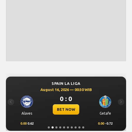
SPAIN LA LIGA
August 16, 2026 — 00:30 WIB
0 : 0
Previous
Next
BET NOW
Alaves
Getafe
0.00
0.62
0.00
-0.72