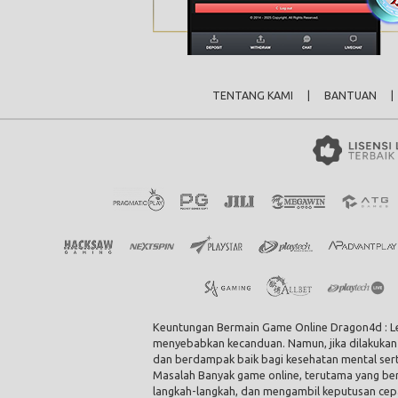
TENTANG KAMI
|
BANTUAN
|
Color Game
Win 
Keuntungan Bermain Game Online Dragon4d : Le
menyebabkan kecanduan. Namun, jika dilakukan 
Golden Land
Jou
dan berdampak baik bagi kesehatan mental ser
Masalah Banyak game online, terutama yang berg
langkah-langkah, dan mengambil keputusan ce