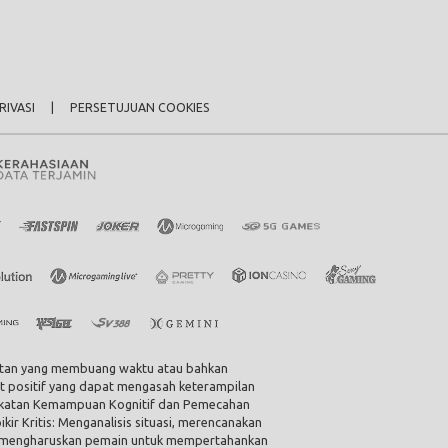
RIVASI
|
PERSETUJUAN COOKIES
er 2
Jogo do Bicho
giatan yang membuang waktu atau bahkan
at positif yang dapat mengasah keterampilan
sure
Dragon Treasure
ingkatan Kemampuan Kognitif dan Pemecahan
r Kritis: Menganalisis situasi, merencanakan
ns mengharuskan pemain untuk mempertahankan