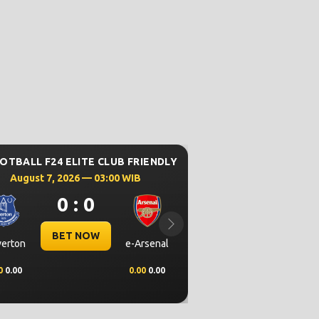
al
Super E-Sabong
OTBALL F24 ELITE CLUB FRIENDLY
August 7, 2026 — 03:00 WIB
0 : 0
Next
BET NOW
verton
e-Arsenal
0
0.00
0.00
0.00
us
Mines Gold