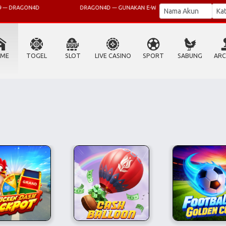
DRAGON4D
DRAGON4D --- GUNAKAN E-WALLET OVO | GOPAY | DANA UNTU
ME
TOGEL
SLOT
LIVE CASINO
SPORT
SABUNG
ARC