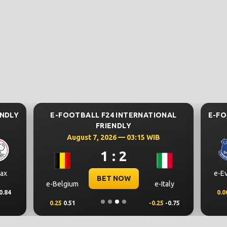
Royale
h Touchdown
Penalty Kick
Crash Go
ENDLY
E-FOOTBALL F24 INTERNATIONAL
E-FO
FRIENDLY
August 7, 2026 — 03:15 WIB
1 : 2
jax
e-E
BET NOW
e-Belgium
e-Italy
0.84
0.0
0.25
0.51
-0.25
-0.75
 Super Chance
Keno Bonus Number
Crash Bon