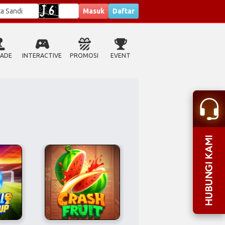
K DEPOSIT TANPA POTONGAN --- RATE PULSA 0.9 --- DRAGON4D
Masuk
Daftar
ADE
INTERACTIVE
PROMOSI
EVENT