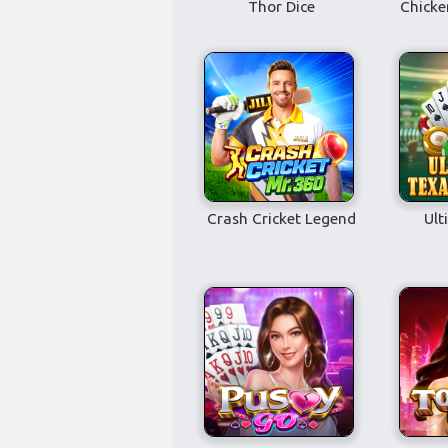
Thor Dice
Chicke
Crash Cricket Legend
Ult