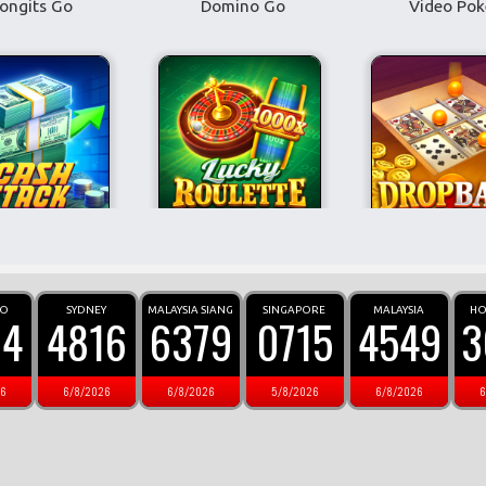
ongits Go
Domino Go
Video Pok
ash Stack
Lucky Roulette
Drop Bal
RO
SYDNEY
MALAYSIA SIANG
SINGAPORE
MALAYSIA
H
14
4816
6379
0715
4549
3
26
6/8/2026
6/8/2026
5/8/2026
6/8/2026
6
ines Grand
Big Small Casino
Crash Pu