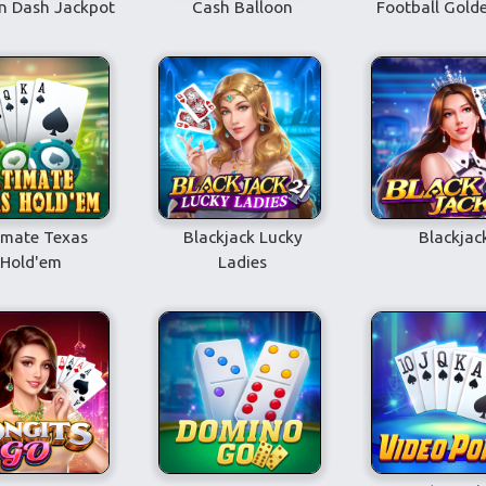
n Dash Jackpot
Cash Balloon
Football Gold
imate Texas
Blackjack Lucky
Blackjac
Hold'em
Ladies