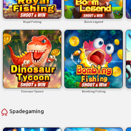
Royal Fishing
Boom Legend
Dinosaur Tycoon
Bombing Fishing
Spadegaming