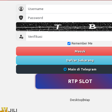
Remember Me
Masuk
Daftar Sekarang
Main di Telegram
RTP SLOT
Desktop
Wap
JILI