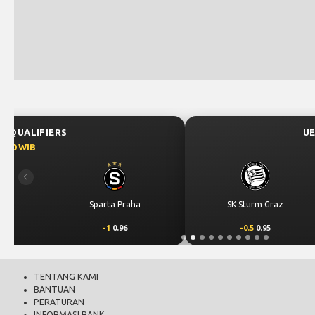
UEFA CHAMPIONS LEAGUE QUALIFIER
August 12, 2026 — 01:30 WIB
0 : 0
Previous
BET NOW
SK Sturm Graz
-0.5
0.95
TENTANG KAMI
BANTUAN
PERATURAN
INFORMASI BANK