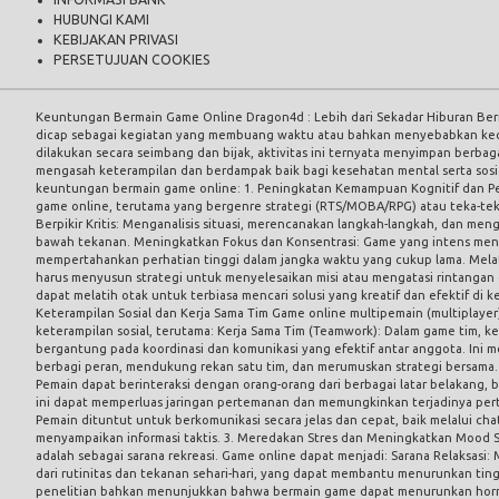
HUBUNGI KAMI
KEBIJAKAN PRIVASI
PERSETUJUAN COOKIES
Keuntungan Bermain Game Online Dragon4d : Lebih dari Sekadar Hiburan Berm
dicap sebagai kegiatan yang membuang waktu atau bahkan menyebabkan kec
dilakukan secara seimbang dan bijak, aktivitas ini ternyata menyimpan berbag
mengasah keterampilan dan berdampak baik bagi kesehatan mental serta sosia
keuntungan bermain game online: 1. Peningkatan Kemampuan Kognitif dan 
game online, terutama yang bergenre strategi (RTS/MOBA/RPG) atau teka-te
Berpikir Kritis: Menganalisis situasi, merencanakan langkah-langkah, dan men
bawah tekanan. Meningkatkan Fokus dan Konsentrasi: Game yang intens me
mempertahankan perhatian tinggi dalam jangka waktu yang cukup lama. Melat
harus menyusun strategi untuk menyelesaikan misi atau mengatasi rintangan 
dapat melatih otak untuk terbiasa mencari solusi yang kreatif dan efektif di k
Keterampilan Sosial dan Kerja Sama Tim Game online multipemain (multiplayer)
keterampilan sosial, terutama: Kerja Sama Tim (Teamwork): Dalam game tim, 
bergantung pada koordinasi dan komunikasi yang efektif antar anggota. Ini 
berbagi peran, mendukung rekan satu tim, dan merumuskan strategi bersama.
Pemain dapat berinteraksi dengan orang-orang dari berbagai latar belakang, b
ini dapat memperluas jaringan pertemanan dan memungkinkan terjadinya per
Pemain dituntut untuk berkomunikasi secara jelas dan cepat, baik melalui ch
menyampaikan informasi taktis. 3. Meredakan Stres dan Meningkatkan Mood S
adalah sebagai sarana rekreasi. Game online dapat menjadi: Sarana Relaksasi:
dari rutinitas dan tekanan sehari-hari, yang dapat membantu menurunkan ting
penelitian bahkan menunjukkan bahwa bermain game dapat menurunkan hormo