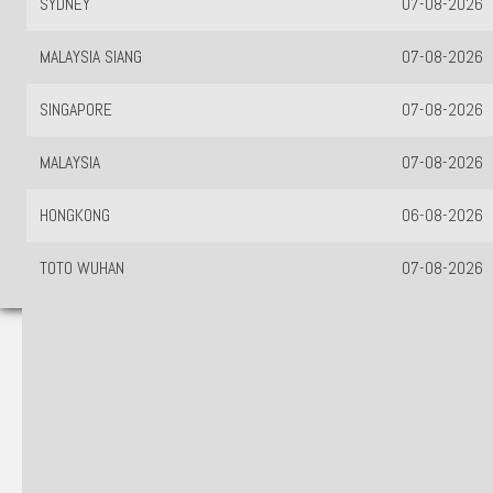
SYDNEY
07-08-2026
MALAYSIA SIANG
07-08-2026
SINGAPORE
07-08-2026
MALAYSIA
07-08-2026
HONGKONG
06-08-2026
TOTO WUHAN
07-08-2026