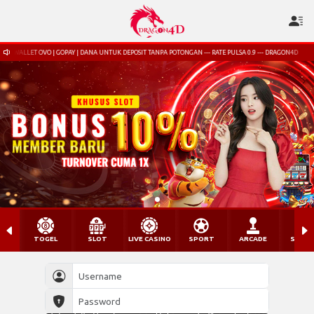
LLET OVO | GOPAY | DANA UNTUK DEPOSIT TANPA POTONGAN --- RATE PULSA 0.9 --- DRAGON4D
TOGEL
SLOT
LIVE CASINO
SPORT
ARCADE
SABU