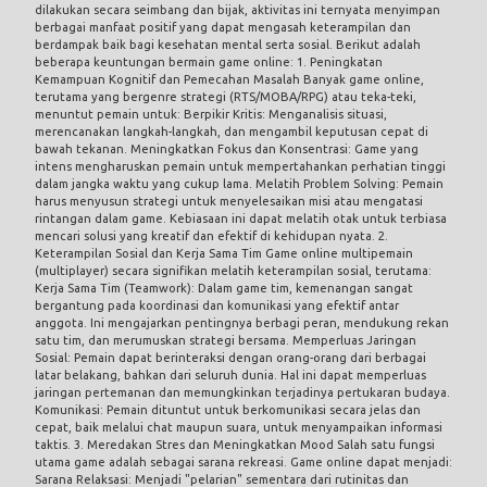
dilakukan secara seimbang dan bijak, aktivitas ini ternyata menyimpan
berbagai manfaat positif yang dapat mengasah keterampilan dan
berdampak baik bagi kesehatan mental serta sosial. Berikut adalah
beberapa keuntungan bermain game online: 1. Peningkatan
Kemampuan Kognitif dan Pemecahan Masalah Banyak game online,
terutama yang bergenre strategi (RTS/MOBA/RPG) atau teka-teki,
menuntut pemain untuk: Berpikir Kritis: Menganalisis situasi,
merencanakan langkah-langkah, dan mengambil keputusan cepat di
bawah tekanan. Meningkatkan Fokus dan Konsentrasi: Game yang
intens mengharuskan pemain untuk mempertahankan perhatian tinggi
dalam jangka waktu yang cukup lama. Melatih Problem Solving: Pemain
harus menyusun strategi untuk menyelesaikan misi atau mengatasi
rintangan dalam game. Kebiasaan ini dapat melatih otak untuk terbiasa
mencari solusi yang kreatif dan efektif di kehidupan nyata. 2.
Keterampilan Sosial dan Kerja Sama Tim Game online multipemain
(multiplayer) secara signifikan melatih keterampilan sosial, terutama:
Kerja Sama Tim (Teamwork): Dalam game tim, kemenangan sangat
bergantung pada koordinasi dan komunikasi yang efektif antar
anggota. Ini mengajarkan pentingnya berbagi peran, mendukung rekan
satu tim, dan merumuskan strategi bersama. Memperluas Jaringan
Sosial: Pemain dapat berinteraksi dengan orang-orang dari berbagai
latar belakang, bahkan dari seluruh dunia. Hal ini dapat memperluas
jaringan pertemanan dan memungkinkan terjadinya pertukaran budaya.
Komunikasi: Pemain dituntut untuk berkomunikasi secara jelas dan
cepat, baik melalui chat maupun suara, untuk menyampaikan informasi
taktis. 3. Meredakan Stres dan Meningkatkan Mood Salah satu fungsi
utama game adalah sebagai sarana rekreasi. Game online dapat menjadi:
Sarana Relaksasi: Menjadi "pelarian" sementara dari rutinitas dan