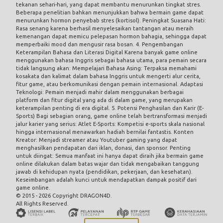
tekanan sehari-hari, yang dapat membantu menurunkan tingkat stres.
Beberapa penelitian bahkan menunjukkan bahwa bermain game dapat
menurunkan hormon penyebab stres (kortisol). Peningkat Suasana Hati:
Rasa senang karena berhasil menyelesaikan tantangan atau meraih
kemenangan dapat memicu pelepasan hormon bahagia, sehingga dapat
memperbaiki mood dan mengusir rasa bosan. 4. Pengembangan
Keterampilan Bahasa dan Literasi Digital Karena banyak game online
menggunakan bahasa Inggris sebagai bahasa utama, para pemain secara
tidak langsung akan: Mempelajari Bahasa Asing: Terpaksa memahami
kosakata dan kalimat dalam bahasa Inggris untuk mengerti alur cerita,
fitur game, atau berkomunikasi dengan pemain internasional. Adaptasi
Teknologi: Pemain menjadi mahir dalam menggunakan berbagai
platform dan fitur digital yang ada di dalam game, yang merupakan
keterampilan penting di era digital. 5. Potensi Penghasilan dan Karir (E-
Sports) Bagi sebagian orang, game online telah bertransformasi menjadi
jalur karier yang serius: Atlet E-Sports: Kompetisi e-sports skala nasional
hingga internasional menawarkan hadiah bernilai fantastis. Konten
Kreator: Menjadi streamer atau Youtuber gaming yang dapat
menghasilkan pendapatan dari iklan, donasi, dan sponsor. Penting
untuk diingat: Semua manfaat ini hanya dapat diraih jika bermain game
online dilakukan dalam batas wajar dan tidak mengabaikan tanggung
jawab di kehidupan nyata (pendidikan, pekerjaan, dan kesehatan).
Keseimbangan adalah kunci untuk mendapatkan dampak positif dari
game online.
© 2015 - 2026 Copyright DRAGON4D.
All Rights Reserved.