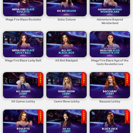
Mega Fire Blaze Roulette
Sicbo Deluxe
Adventure Beyond
Wonderland
Mega Fire Blaze Lucky Ball
All-Bet Blackjack
Mega Fire Blaze Age of the
Gods Roulette Live
All Games Lobby
Game Show Lobby
Baccarat Lobby