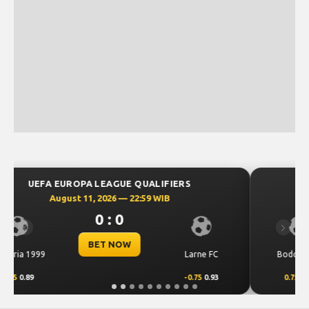
UEFA CHAMPIONS LEAGUE QUALIFIERS
August 11, 2026 — 22:59 WIB
0 : 0
Previous
Next
BET NOW
Bodo Glimt
Union Saint-Gilloise
0.75
0.77
-0.75
-0.95