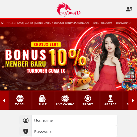
LET OVO | GOPAY | DANA UNTUK DEPOSIT TANPA POTONGAN --- RATE PULSA 0.9 --- DRAGON4D
TOGEL
SLOT
LIVE CASINO
SPORT
ARCADE
SABU