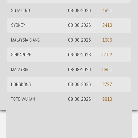
SG METRO
08-08-2026
4821
SYDNEY
08-08-2026
2413
MALAYSIA SIANG
08-08-2026
1986
SINGAPORE
08-08-2026
5102
MALAYSIA
08-08-2026
6851
HONGKONG
08-08-2026
2797
TOTO WUHAN
09-08-2026
9813