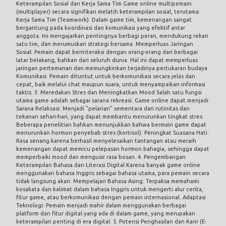
Keterampilan Sosial dan Kerja Sama Tim Game online multipemain
(multiplayer) secara signifikan melatih keterampilan sosial, terutama:
Kerja Sama Tim (Teamwork): Dalam game tim, kemenangan sangat
bergantung pada koordinasi dan komunikasi yang efektif antar
anggota. Ini mengajarkan pentingnya berbagi peran, mendukung rekan
satu tim, dan merumuskan strategi bersama. Memperluas Jaringan
Sosial: Pemain dapat berinteraksi dengan orang-orang dari berbagai
latar belakang, bahkan dari seluruh dunia. Hal ini dapat memperluas
jaringan pertemanan dan memungkinkan terjadinya pertukaran budaya.
Komunikasi: Pemain dituntut untuk berkomunikasi secara jelas dan
cepat, baik melalui chat maupun suara, untuk menyampaikan informasi
taktis. 3. Meredakan Stres dan Meningkatkan Mood Salah satu fungsi
utama game adalah sebagai sarana rekreasi. Game online dapat menjadi:
Sarana Relaksasi: Menjadi "pelarian" sementara dari rutinitas dan
tekanan sehari-hari, yang dapat membantu menurunkan tingkat stres.
Beberapa penelitian bahkan menunjukkan bahwa bermain game dapat
menurunkan hormon penyebab stres (kortisol). Peningkat Suasana Hati:
Rasa senang karena berhasil menyelesaikan tantangan atau meraih
kemenangan dapat memicu pelepasan hormon bahagia, sehingga dapat
memperbaiki mood dan mengusir rasa bosan. 4. Pengembangan
Keterampilan Bahasa dan Literasi Digital Karena banyak game online
menggunakan bahasa Inggris sebagai bahasa utama, para pemain secara
tidak langsung akan: Mempelajari Bahasa Asing: Terpaksa memahami
kosakata dan kalimat dalam bahasa Inggris untuk mengerti alur cerita,
fitur game, atau berkomunikasi dengan pemain internasional. Adaptasi
Teknologi: Pemain menjadi mahir dalam menggunakan berbagai
platform dan fitur digital yang ada di dalam game, yang merupakan
keterampilan penting di era digital. 5. Potensi Penghasilan dan Karir (E-