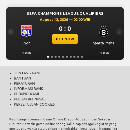
LEAGUE QUALIFIERS
UEFA CHAMPIONS LEAGU
26 — 02:00 WIB
August 12, 2026 — 0
: 0
0 : 0
Previous
Next
 NOW
BET NOW
Sparta Praha
SK Sturm Graz
-1
0.96
-0.5
0.95
TENTANG KAMI
BANTUAN
PERATURAN
INFORMASI BANK
HUBUNGI KAMI
KEBIJAKAN PRIVASI
PERSETUJUAN COOKIES
Keuntungan Bermain Game Online Dragon4d : Lebih dari Sekadar
Hiburan Bermain game online sering kali dicap sebagai kegiatan yang
membuang waktu atau bahkan menyebabkan kecanduan. Namun, jika