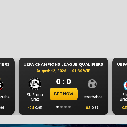
IERS
E-FOOTBALL F24 ELITE CLUB FRIENDLY
E-
August 7, 2026 — 11:00 WIB
0 : 0
BET NOW
Saint-
e-Atletico
e-Chelsea
oise
Madrid
e-E
1.00
0.00
0.61
0.00
-0.85
0.0