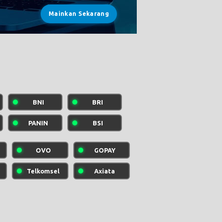
Mainkan Sekarang
BNI
BRI
PANIN
BSI
OVO
GOPAY
Telkomsel
Axiata