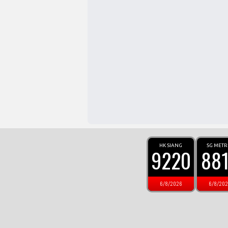
HK SIANG
SG MET
9220
88
6/8/2026
6/8/20