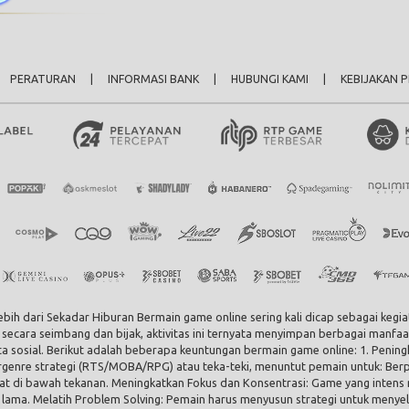
PERATURAN
|
INFORMASI BANK
|
HUBUNGI KAMI
|
KEBIJAKAN P
bih dari Sekadar Hiburan Bermain game online sering kali dicap sebagai ke
secara seimbang dan bijak, aktivitas ini ternyata menyimpan berbagai manfa
ta sosial. Berikut adalah beberapa keuntungan bermain game online: 1. Pen
enre strategi (RTS/MOBA/RPG) atau teka-teki, menuntut pemain untuk: Berpiki
pat di bawah tekanan. Meningkatkan Fokus dan Konsentrasi: Game yang inte