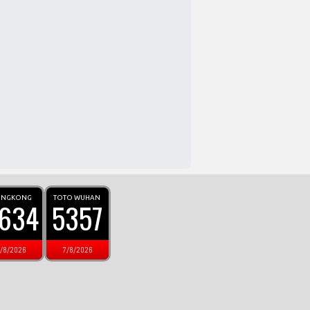
ONGKONG
TOTO WUHAN
634
5357
/8/2026
7/8/2026