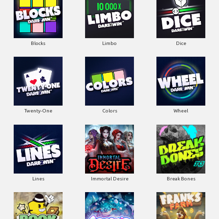
Blocks
Limbo
Dice
Twenty-One
Colors
Wheel
Lines
Immortal Desire
Break Bones