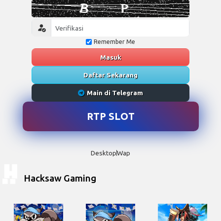
Remember Me
Masuk
Daftar Sekarang
Main di Telegram
RTP SLOT
Desktop
Wap
Hacksaw Gaming