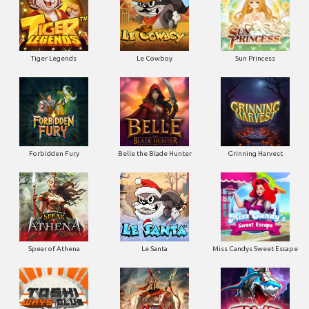
Tiger Legends
Le Cowboy
Sun Princess
Forbidden Fury
Belle the Blade Hunter
Grinning Harvest
Spear of Athena
Le Santa
Miss Candys Sweet Escape