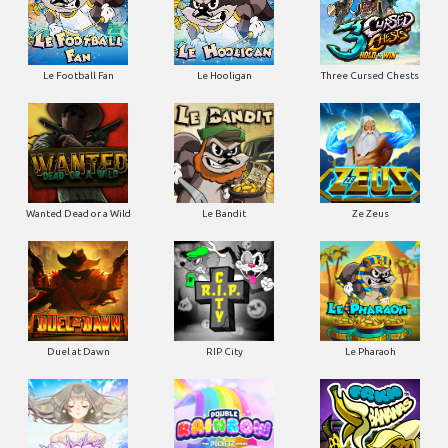
Le Football Fan
Le Hooligan
Three Cursed Chests
Wanted Dead or a Wild
Le Bandit
Ze Zeus
Duel at Dawn
RIP City
Le Pharaoh