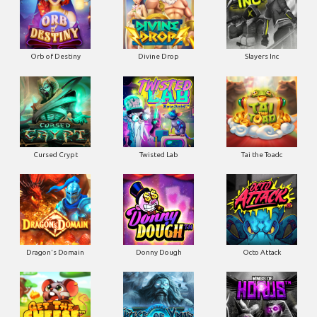
Orb of Destiny
Divine Drop
Slayers Inc
Cursed Crypt
Twisted Lab
Tai the Toadc
Dragon's Domain
Donny Dough
Octo Attack