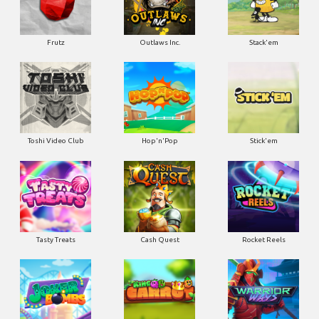
Frutz
Outlaws Inc.
Stack'em
Toshi Video Club
Hop'n'Pop
Stick'em
Tasty Treats
Cash Quest
Rocket Reels