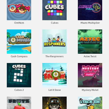
OmNom
Cubes
Miami Multiplier
Cash Compass
The Respinners
Aztec Twist
Cubes 2
Let It Snow
Mystery Motel