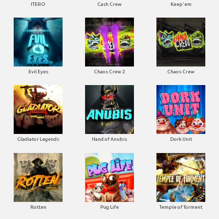
ITERO
Cash Crew
Keep'em
Evil Eyes
Chaos Crew 2
Chaos Crew
Gladiator Legends
Hand of Anubis
Dork Unit
Rotten
Pug Life
Temple of Torment