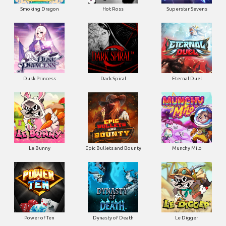
Smoking Dragon
Hot Ross
Superstar Sevens
Dusk Princess
Dark Spiral
Eternal Duel
Le Bunny
Epic Bullets and Bounty
Munchy Milo
Power of Ten
Dynasty of Death
Le Digger