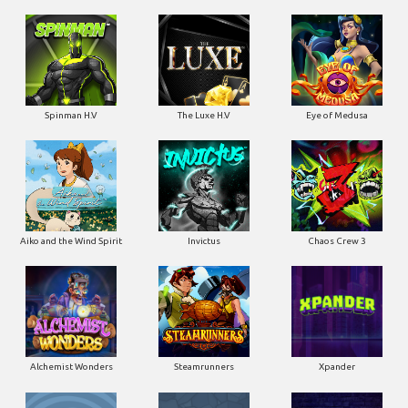
Spinman H.V
The Luxe H.V
Eye of Medusa
Aiko and the Wind Spirit
Invictus
Chaos Crew 3
Alchemist Wonders
Steamrunners
Xpander