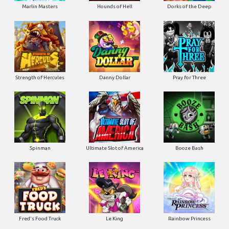
Marlin Masters
Hounds of Hell
Dorks of the Deep
Strength of Hercules
Danny Dollar
Pray for Three
Ultimate Slot of America
Booze Bash
Spinman
Le King
Fred's Food Truck
Rainbow Princess