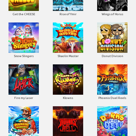
Get the CHEESE
Rise of Ymir
Wings of Horus
Snow Slingers
Shaolin Master
Donut Division
Fire my Laser
Klowns
Phoenix Duel Reels