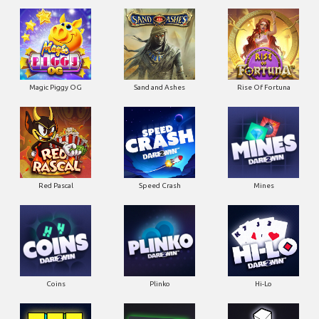
Magic Piggy OG
Sand and Ashes
Rise Of Fortuna
Red Pascal
Speed Crash
Mines
Coins
Plinko
Hi-Lo