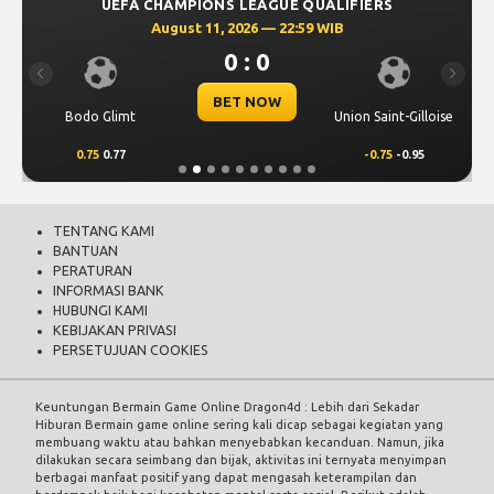
UEFA CHAMPIONS LEAGUE QUALIFIERS
August 11, 2026 — 22:59 WIB
0 : 0
Previous
Next
BET NOW
Bodo Glimt
Union Saint-Gilloise
0.75
0.77
-0.75
-0.95
TENTANG KAMI
BANTUAN
PERATURAN
INFORMASI BANK
HUBUNGI KAMI
KEBIJAKAN PRIVASI
PERSETUJUAN COOKIES
Keuntungan Bermain Game Online Dragon4d : Lebih dari Sekadar
Hiburan Bermain game online sering kali dicap sebagai kegiatan yang
membuang waktu atau bahkan menyebabkan kecanduan. Namun, jika
dilakukan secara seimbang dan bijak, aktivitas ini ternyata menyimpan
berbagai manfaat positif yang dapat mengasah keterampilan dan