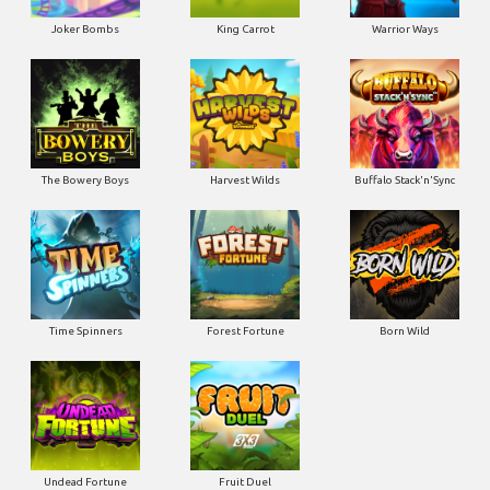
Joker Bombs
King Carrot
Warrior Ways
The Bowery Boys
Harvest Wilds
Buffalo Stack'n'Sync
Time Spinners
Forest Fortune
Born Wild
Undead Fortune
Fruit Duel