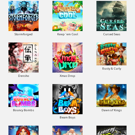
Stormforged
Keep 'em Cool
Cursed Seas
Rusty & Curly
Densho
Xmas Drop
Bouncy Bombs
Dawn of Kings
Beam Boys