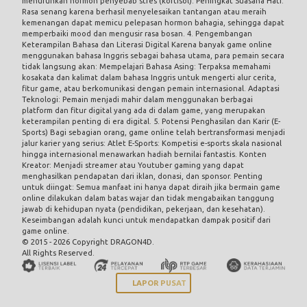
menurunkan hormon penyebab stres (kortisol). Peningkat Suasana Hati:
Rasa senang karena berhasil menyelesaikan tantangan atau meraih
kemenangan dapat memicu pelepasan hormon bahagia, sehingga dapat
memperbaiki mood dan mengusir rasa bosan. 4. Pengembangan
Keterampilan Bahasa dan Literasi Digital Karena banyak game online
menggunakan bahasa Inggris sebagai bahasa utama, para pemain secara
tidak langsung akan: Mempelajari Bahasa Asing: Terpaksa memahami
kosakata dan kalimat dalam bahasa Inggris untuk mengerti alur cerita,
fitur game, atau berkomunikasi dengan pemain internasional. Adaptasi
Teknologi: Pemain menjadi mahir dalam menggunakan berbagai
platform dan fitur digital yang ada di dalam game, yang merupakan
keterampilan penting di era digital. 5. Potensi Penghasilan dan Karir (E-
Sports) Bagi sebagian orang, game online telah bertransformasi menjadi
jalur karier yang serius: Atlet E-Sports: Kompetisi e-sports skala nasional
hingga internasional menawarkan hadiah bernilai fantastis. Konten
Kreator: Menjadi streamer atau Youtuber gaming yang dapat
menghasilkan pendapatan dari iklan, donasi, dan sponsor. Penting
untuk diingat: Semua manfaat ini hanya dapat diraih jika bermain game
online dilakukan dalam batas wajar dan tidak mengabaikan tanggung
jawab di kehidupan nyata (pendidikan, pekerjaan, dan kesehatan).
Keseimbangan adalah kunci untuk mendapatkan dampak positif dari
game online.
© 2015 - 2026 Copyright DRAGON4D.
All Rights Reserved.
LAPOR PUSAT