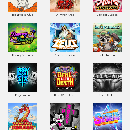
Toshi Ways Club
Army of Ares
Jaws of Justice
Donny & Danny
Zeus Ze Zecond
Le Fisherman
Pray For Six
Deal With Death
Circle Of Life