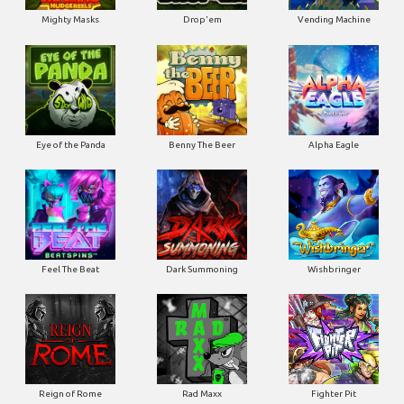
Mighty Masks
Drop'em
Vending Machine
Eye of the Panda
Benny The Beer
Alpha Eagle
Feel The Beat
Dark Summoning
Wishbringer
Reign of Rome
Rad Maxx
Fighter Pit