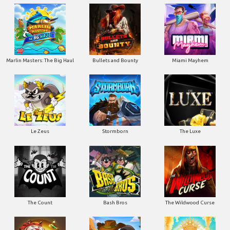
Marlin Masters: The Big Haul
Bullets and Bounty
Miami Mayhem
Le Zeus
Stormborn
The Luxe
The Count
Bash Bros
The Wildwood Curse