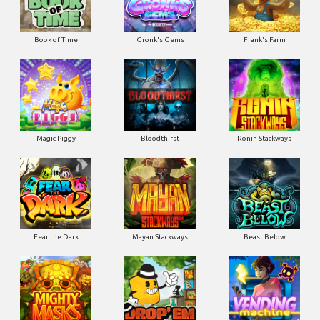
Book of Time
Gronk's Gems
Frank's Farm
Magic Piggy
Bloodthirst
Ronin Stackways
Fear the Dark
Mayan Stackways
Beast Below