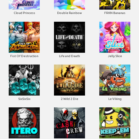
Cloud Princess
Double Rainbow
FRKN Bananas
Fist Of Destruction
Life and Death
Jelly Slice
SixSixSix
2 Wild 2 Die
Le Viking