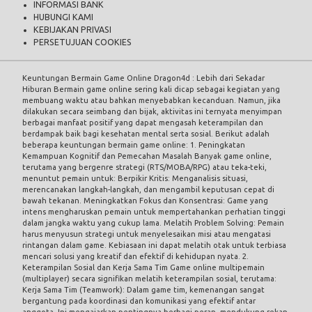
INFORMASI BANK
HUBUNGI KAMI
KEBIJAKAN PRIVASI
PERSETUJUAN COOKIES
Keuntungan Bermain Game Online Dragon4d : Lebih dari Sekadar
Hiburan Bermain game online sering kali dicap sebagai kegiatan yang
membuang waktu atau bahkan menyebabkan kecanduan. Namun, jika
dilakukan secara seimbang dan bijak, aktivitas ini ternyata menyimpan
berbagai manfaat positif yang dapat mengasah keterampilan dan
berdampak baik bagi kesehatan mental serta sosial. Berikut adalah
beberapa keuntungan bermain game online: 1. Peningkatan
Kemampuan Kognitif dan Pemecahan Masalah Banyak game online,
terutama yang bergenre strategi (RTS/MOBA/RPG) atau teka-teki,
menuntut pemain untuk: Berpikir Kritis: Menganalisis situasi,
merencanakan langkah-langkah, dan mengambil keputusan cepat di
bawah tekanan. Meningkatkan Fokus dan Konsentrasi: Game yang
intens mengharuskan pemain untuk mempertahankan perhatian tinggi
dalam jangka waktu yang cukup lama. Melatih Problem Solving: Pemain
harus menyusun strategi untuk menyelesaikan misi atau mengatasi
rintangan dalam game. Kebiasaan ini dapat melatih otak untuk terbiasa
mencari solusi yang kreatif dan efektif di kehidupan nyata. 2.
Keterampilan Sosial dan Kerja Sama Tim Game online multipemain
(multiplayer) secara signifikan melatih keterampilan sosial, terutama:
Kerja Sama Tim (Teamwork): Dalam game tim, kemenangan sangat
bergantung pada koordinasi dan komunikasi yang efektif antar