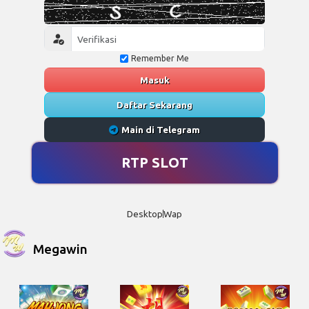
Remember Me
Masuk
Daftar Sekarang
Main di Telegram
RTP SLOT
Desktop
Wap
Megawin