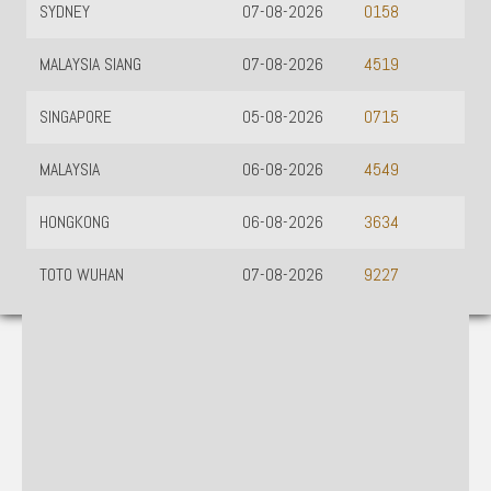
SYDNEY
07-08-2026
0158
MALAYSIA SIANG
07-08-2026
4519
SINGAPORE
05-08-2026
0715
MALAYSIA
06-08-2026
4549
HONGKONG
06-08-2026
3634
TOTO WUHAN
07-08-2026
9227