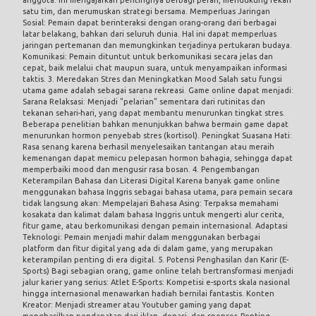
anggota. Ini mengajarkan pentingnya berbagi peran, mendukung rekan
satu tim, dan merumuskan strategi bersama. Memperluas Jaringan
Sosial: Pemain dapat berinteraksi dengan orang-orang dari berbagai
latar belakang, bahkan dari seluruh dunia. Hal ini dapat memperluas
jaringan pertemanan dan memungkinkan terjadinya pertukaran budaya.
Komunikasi: Pemain dituntut untuk berkomunikasi secara jelas dan
cepat, baik melalui chat maupun suara, untuk menyampaikan informasi
taktis. 3. Meredakan Stres dan Meningkatkan Mood Salah satu fungsi
utama game adalah sebagai sarana rekreasi. Game online dapat menjadi:
Sarana Relaksasi: Menjadi "pelarian" sementara dari rutinitas dan
tekanan sehari-hari, yang dapat membantu menurunkan tingkat stres.
Beberapa penelitian bahkan menunjukkan bahwa bermain game dapat
menurunkan hormon penyebab stres (kortisol). Peningkat Suasana Hati:
Rasa senang karena berhasil menyelesaikan tantangan atau meraih
kemenangan dapat memicu pelepasan hormon bahagia, sehingga dapat
memperbaiki mood dan mengusir rasa bosan. 4. Pengembangan
Keterampilan Bahasa dan Literasi Digital Karena banyak game online
menggunakan bahasa Inggris sebagai bahasa utama, para pemain secara
tidak langsung akan: Mempelajari Bahasa Asing: Terpaksa memahami
kosakata dan kalimat dalam bahasa Inggris untuk mengerti alur cerita,
fitur game, atau berkomunikasi dengan pemain internasional. Adaptasi
Teknologi: Pemain menjadi mahir dalam menggunakan berbagai
platform dan fitur digital yang ada di dalam game, yang merupakan
keterampilan penting di era digital. 5. Potensi Penghasilan dan Karir (E-
Sports) Bagi sebagian orang, game online telah bertransformasi menjadi
jalur karier yang serius: Atlet E-Sports: Kompetisi e-sports skala nasional
hingga internasional menawarkan hadiah bernilai fantastis. Konten
Kreator: Menjadi streamer atau Youtuber gaming yang dapat