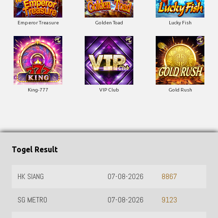
Emperor Treasure
Golden Toad
Lucky Fish
King-777
VIP Club
Gold Rush
Togel Result
HK SIANG
07-08-2026
8867
SG METRO
07-08-2026
9123