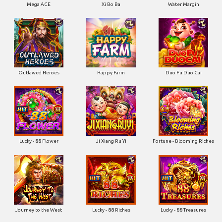
Mega ACE
Xi Bo Ba
Water Margin
Outlawed Heroes
Happy Farm
Duo Fu Duo Cai
Lucky - 88 Flower
Ji Xiang Ru Yi
Fortune - Blooming Riches
Journey to the West
Lucky - 88 Riches
Lucky - 88 Treasures