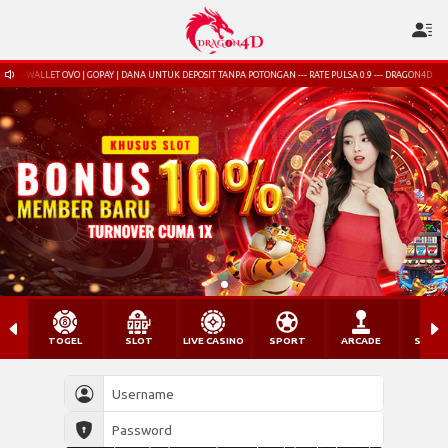
ET OVO | GOPAY | DANA UNTUK DEPOSIT TANPA POTONGAN --- RATE PULSA 0.9 --- DRAGON4D
TOGEL
SLOT
LIVE CASINO
SPORT
ARCADE
SABU