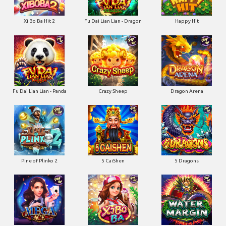
Xi Bo Ba Hit 2
Fu Dai Lian Lian - Dragon
Happy Hit
Fu Dai Lian Lian - Panda
Crazy Sheep
Dragon Arena
Pine of Plinko 2
5 CaiShen
5 Dragons