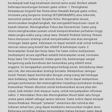
berdampak baik bagi kesehatan mental serta sosial. Berikut adalah
beberapa keuntungan bermain game online: 1. Peningkatan
Kemampuan Kognitif dan Pemecahan Masalah Banyak game online,
terutama yang bergenre strategi (RTS/MOBA/RPG) atau teka-teki,
menuntut pemain untuk: Berpikir Kritis: Menganalisis situasi,
merencanakan langkah-langkah, dan mengambil keputusan cepat di
bawah tekanan. Meningkatkan Fokus dan Konsentrasi: Game yang
intens mengharuskan pemain untuk mempertahankan perhatian tinggi
dalam jangka waktu yang cukup lama. Melatih Problem Solving: Pemain
harus menyusun strategi untuk menyelesaikan misi atau mengatasi
rintangan dalam game. Kebiasaan ini dapat melatih otak untuk terbiasa
mencari solusi yang kreatif dan efektif di kehidupan nyata. 2.
Keterampilan Sosial dan Kerja Sama Tim Game online multipemain
(multiplayer) secara signifikan melatih keterampilan sosial, terutama:
Kerja Sama Tim (Teamwork): Dalam game tim, kemenangan sangat
bergantung pada koordinasi dan komunikasi yang efektif antar
anggota. Ini mengajarkan pentingnya berbagi peran, mendukung rekan
satu tim, dan merumuskan strategi bersama. Memperluas Jaringan
Sosial: Pemain dapat berinteraksi dengan orang-orang dari berbagai
latar belakang, bahkan dari seluruh dunia. Hal ini dapat memperluas
jaringan pertemanan dan memungkinkan terjadinya pertukaran budaya.
Komunikasi: Pemain dituntut untuk berkomunikasi secara jelas dan
cepat, baik melalui chat maupun suara, untuk menyampaikan informasi
taktis. 3. Meredakan Stres dan Meningkatkan Mood Salah satu fungsi
utama game adalah sebagai sarana rekreasi. Game online dapat menjadi:
Sarana Relaksasi: Menjadi "pelarian" sementara dari rutinitas dan
tekanan sehari-hari, yang dapat membantu menurunkan tingkat stres.
Beberapa penelitian bahkan menunjukkan bahwa bermain game dapat