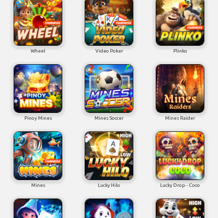
Wheel
Video Poker
Plinko
Pinoy Mines
Mines Soccer
Mines Raider
Mines
Lucky Hilo
Lucky Drop - Coco