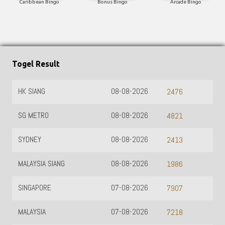
Caribbean Bingo
Bonus Bingo
Arcade Bingo
Togel Result
HK SIANG
08-08-2026
2476
SG METRO
08-08-2026
4821
SYDNEY
08-08-2026
2413
MALAYSIA SIANG
08-08-2026
1986
SINGAPORE
07-08-2026
7907
MALAYSIA
07-08-2026
7218