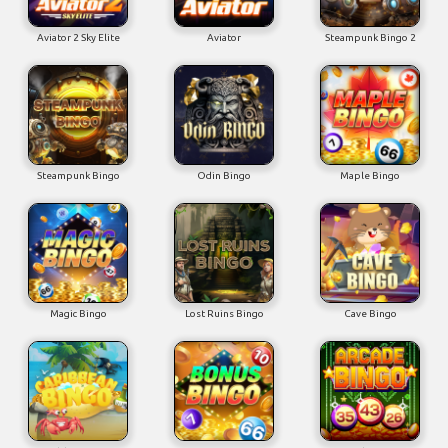
Aviator 2 Sky Elite
Aviator
Steampunk Bingo 2
Steampunk Bingo
Odin Bingo
Maple Bingo
Magic Bingo
Lost Ruins Bingo
Cave Bingo