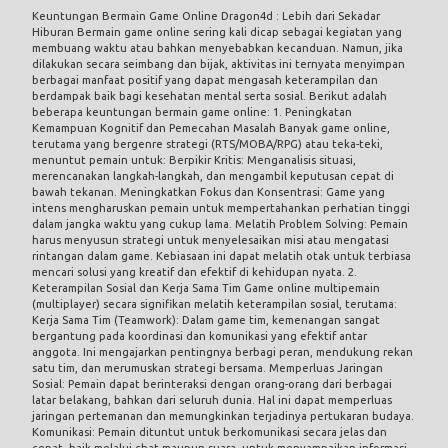
Keuntungan Bermain Game Online Dragon4d : Lebih dari Sekadar
Hiburan Bermain game online sering kali dicap sebagai kegiatan yang
membuang waktu atau bahkan menyebabkan kecanduan. Namun, jika
dilakukan secara seimbang dan bijak, aktivitas ini ternyata menyimpan
berbagai manfaat positif yang dapat mengasah keterampilan dan
berdampak baik bagi kesehatan mental serta sosial. Berikut adalah
beberapa keuntungan bermain game online: 1. Peningkatan
Kemampuan Kognitif dan Pemecahan Masalah Banyak game online,
terutama yang bergenre strategi (RTS/MOBA/RPG) atau teka-teki,
menuntut pemain untuk: Berpikir Kritis: Menganalisis situasi,
merencanakan langkah-langkah, dan mengambil keputusan cepat di
bawah tekanan. Meningkatkan Fokus dan Konsentrasi: Game yang
intens mengharuskan pemain untuk mempertahankan perhatian tinggi
dalam jangka waktu yang cukup lama. Melatih Problem Solving: Pemain
harus menyusun strategi untuk menyelesaikan misi atau mengatasi
rintangan dalam game. Kebiasaan ini dapat melatih otak untuk terbiasa
mencari solusi yang kreatif dan efektif di kehidupan nyata. 2.
Keterampilan Sosial dan Kerja Sama Tim Game online multipemain
(multiplayer) secara signifikan melatih keterampilan sosial, terutama:
Kerja Sama Tim (Teamwork): Dalam game tim, kemenangan sangat
bergantung pada koordinasi dan komunikasi yang efektif antar
anggota. Ini mengajarkan pentingnya berbagi peran, mendukung rekan
satu tim, dan merumuskan strategi bersama. Memperluas Jaringan
Sosial: Pemain dapat berinteraksi dengan orang-orang dari berbagai
latar belakang, bahkan dari seluruh dunia. Hal ini dapat memperluas
jaringan pertemanan dan memungkinkan terjadinya pertukaran budaya.
Komunikasi: Pemain dituntut untuk berkomunikasi secara jelas dan
cepat, baik melalui chat maupun suara, untuk menyampaikan informasi