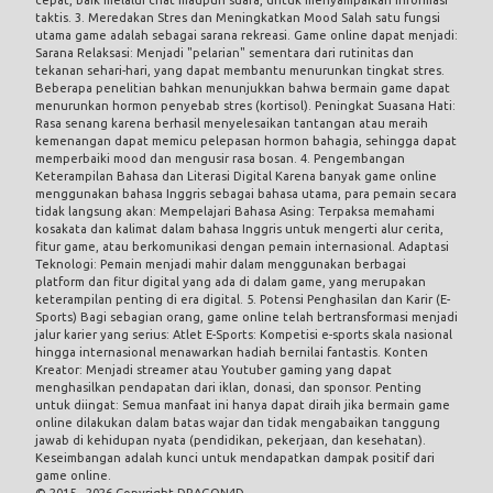
taktis. 3. Meredakan Stres dan Meningkatkan Mood Salah satu fungsi
utama game adalah sebagai sarana rekreasi. Game online dapat menjadi:
Sarana Relaksasi: Menjadi "pelarian" sementara dari rutinitas dan
tekanan sehari-hari, yang dapat membantu menurunkan tingkat stres.
Beberapa penelitian bahkan menunjukkan bahwa bermain game dapat
menurunkan hormon penyebab stres (kortisol). Peningkat Suasana Hati:
Rasa senang karena berhasil menyelesaikan tantangan atau meraih
kemenangan dapat memicu pelepasan hormon bahagia, sehingga dapat
memperbaiki mood dan mengusir rasa bosan. 4. Pengembangan
Keterampilan Bahasa dan Literasi Digital Karena banyak game online
menggunakan bahasa Inggris sebagai bahasa utama, para pemain secara
tidak langsung akan: Mempelajari Bahasa Asing: Terpaksa memahami
kosakata dan kalimat dalam bahasa Inggris untuk mengerti alur cerita,
fitur game, atau berkomunikasi dengan pemain internasional. Adaptasi
Teknologi: Pemain menjadi mahir dalam menggunakan berbagai
platform dan fitur digital yang ada di dalam game, yang merupakan
keterampilan penting di era digital. 5. Potensi Penghasilan dan Karir (E-
Sports) Bagi sebagian orang, game online telah bertransformasi menjadi
jalur karier yang serius: Atlet E-Sports: Kompetisi e-sports skala nasional
hingga internasional menawarkan hadiah bernilai fantastis. Konten
Kreator: Menjadi streamer atau Youtuber gaming yang dapat
menghasilkan pendapatan dari iklan, donasi, dan sponsor. Penting
untuk diingat: Semua manfaat ini hanya dapat diraih jika bermain game
online dilakukan dalam batas wajar dan tidak mengabaikan tanggung
jawab di kehidupan nyata (pendidikan, pekerjaan, dan kesehatan).
Keseimbangan adalah kunci untuk mendapatkan dampak positif dari
game online.
© 2015 - 2026 Copyright DRAGON4D.