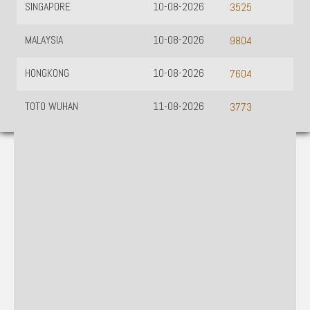
SINGAPORE
10-08-2026
3525
MALAYSIA
10-08-2026
9804
HONGKONG
10-08-2026
7604
TOTO WUHAN
11-08-2026
3773