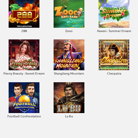
288
Zooo
Hawaii - Summer Dream
Peony Beauty - Sweet Dream
Shangliang Mountain
Cleopatra
Football Confrontation
Lu Bu