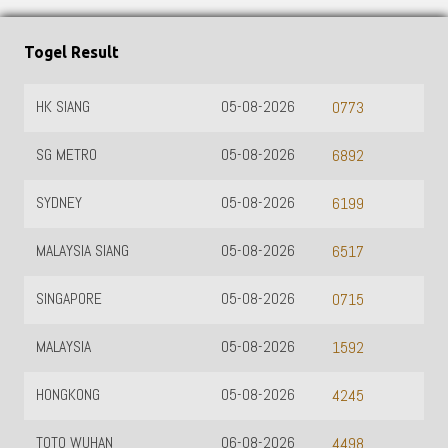
Togel Result
HK SIANG
05-08-2026
0773
SG METRO
05-08-2026
6892
SYDNEY
05-08-2026
6199
MALAYSIA SIANG
05-08-2026
6517
SINGAPORE
05-08-2026
0715
MALAYSIA
05-08-2026
1592
HONGKONG
05-08-2026
4245
TOTO WUHAN
06-08-2026
4498