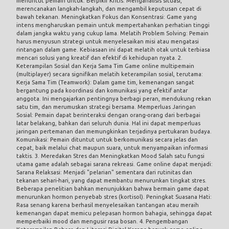
menuntut pemain untuk: Berpikir Kritis: Menganalisis situasi,
merencanakan langkah-langkah, dan mengambil keputusan cepat di
bawah tekanan. Meningkatkan Fokus dan Konsentrasi: Game yang
intens mengharuskan pemain untuk mempertahankan perhatian tinggi
dalam jangka waktu yang cukup lama. Melatih Problem Solving: Pemain
harus menyusun strategi untuk menyelesaikan misi atau mengatasi
rintangan dalam game. Kebiasaan ini dapat melatih otak untuk terbiasa
mencari solusi yang kreatif dan efektif di kehidupan nyata. 2.
Keterampilan Sosial dan Kerja Sama Tim Game online multipemain
(multiplayer) secara signifikan melatih keterampilan sosial, terutama:
Kerja Sama Tim (Teamwork): Dalam game tim, kemenangan sangat
bergantung pada koordinasi dan komunikasi yang efektif antar
anggota. Ini mengajarkan pentingnya berbagi peran, mendukung rekan
satu tim, dan merumuskan strategi bersama. Memperluas Jaringan
Sosial: Pemain dapat berinteraksi dengan orang-orang dari berbagai
latar belakang, bahkan dari seluruh dunia. Hal ini dapat memperluas
jaringan pertemanan dan memungkinkan terjadinya pertukaran budaya.
Komunikasi: Pemain dituntut untuk berkomunikasi secara jelas dan
cepat, baik melalui chat maupun suara, untuk menyampaikan informasi
taktis. 3. Meredakan Stres dan Meningkatkan Mood Salah satu fungsi
utama game adalah sebagai sarana rekreasi. Game online dapat menjadi:
Sarana Relaksasi: Menjadi "pelarian" sementara dari rutinitas dan
tekanan sehari-hari, yang dapat membantu menurunkan tingkat stres.
Beberapa penelitian bahkan menunjukkan bahwa bermain game dapat
menurunkan hormon penyebab stres (kortisol). Peningkat Suasana Hati:
Rasa senang karena berhasil menyelesaikan tantangan atau meraih
kemenangan dapat memicu pelepasan hormon bahagia, sehingga dapat
memperbaiki mood dan mengusir rasa bosan. 4. Pengembangan