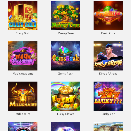
Crazy Gold
Money Tree
Fruit Ripe
Magic Academy
Gems Rush
King of Arena
Millionaire
Lucky Clover
Lucky 777