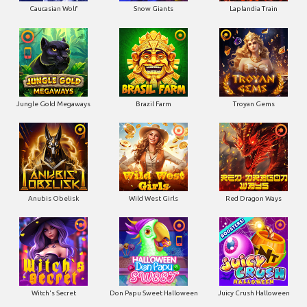
Caucasian Wolf
Snow Giants
Laplandia Train
Jungle Gold Megaways
Brazil Farm
Troyan Gems
Anubis Obelisk
Wild West Girls
Red Dragon Ways
Witch's Secret
Don Papu Sweet Halloween
Juicy Crush Halloween