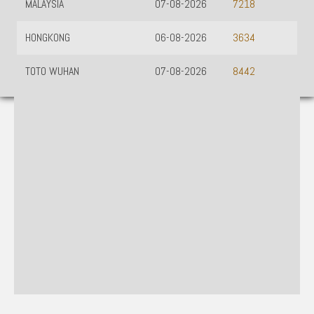
MALAYSIA
07-08-2026
7218
HONGKONG
06-08-2026
3634
TOTO WUHAN
07-08-2026
8442