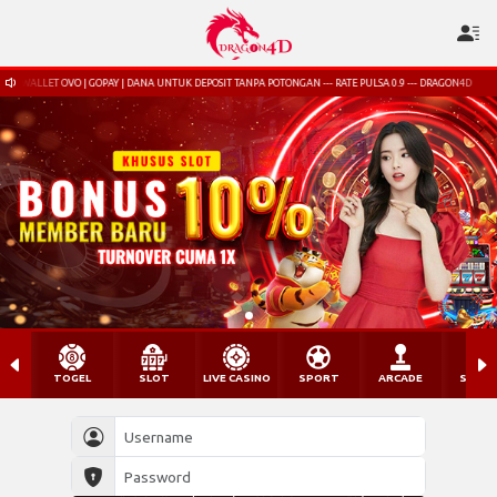
ALLET OVO | GOPAY | DANA UNTUK DEPOSIT TANPA POTONGAN --- RATE PULSA 0.9 --- DRAGON4D
TOGEL
SLOT
LIVE CASINO
SPORT
ARCADE
SABU