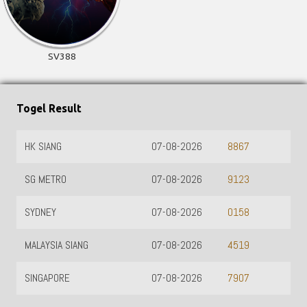
SV388
Togel Result
HK SIANG
07-08-2026
8867
SG METRO
07-08-2026
9123
SYDNEY
07-08-2026
0158
MALAYSIA SIANG
07-08-2026
4519
SINGAPORE
07-08-2026
7907