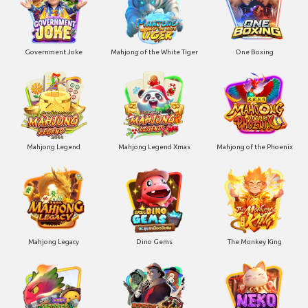
Government Joke
Mahjong of the White Tiger
One Boxing
Mahjong Legend
Mahjong Legend Xmas
Mahjong of the Phoenix
Mahjong Legacy
Dino Gems
The Monkey King