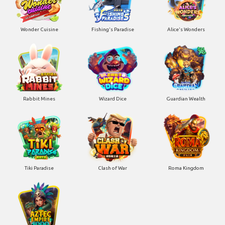
Wonder Cuisine
Fishing's Paradise
Alice's Wonders
Rabbit Mines
Wizard Dice
Guardian Wealth
Tiki Paradise
Clash of War
Roma Kingdom