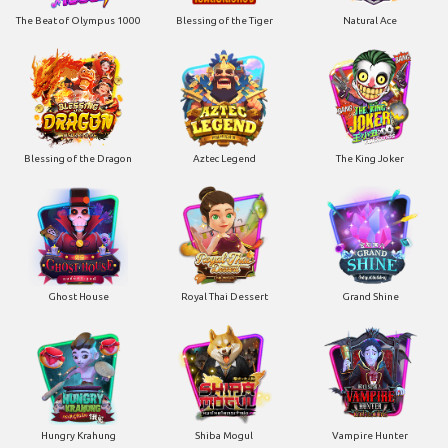
The Beat of Olympus 1000
Blessing of the Tiger
Natural Ace
Blessing of the Dragon
Aztec Legend
The King Joker
Ghost House
Royal Thai Dessert
Grand Shine
Hungry Krahung
Shiba Mogul
Vampire Hunter